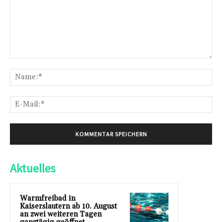
Kommentar:
Na
E-
Mai
Aktuelles
Warmfreibad in
Kaiserslautern ab 10. August
an zwei weiteren Tagen