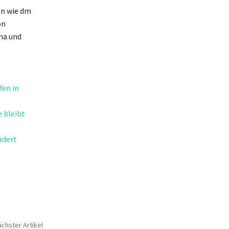
en wie dm
on
ma und
fen in
e bleibt
rdert
chster Artikel