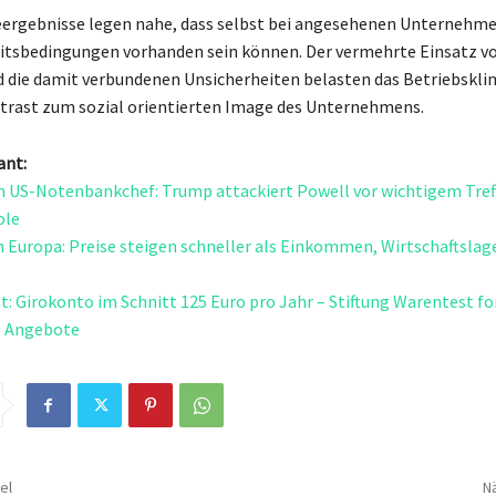
eergebnisse legen nahe, dass selbst bei angesehenen Unternehm
itsbedingungen vorhanden sein können. Der vermehrte Einsatz v
d die damit verbundenen Unsicherheiten belasten das Betriebskli
trast zum sozial orientierten Image des Unternehmens.
ant:
 US-Notenbankchef: Trump attackiert Powell vor wichtigem Tref
ole
in Europa: Preise steigen schneller als Einkommen, Wirtschaftslag
gt: Girokonto im Schnitt 125 Euro pro Jahr – Stiftung Warentest fo
e Angebote
el
Nä