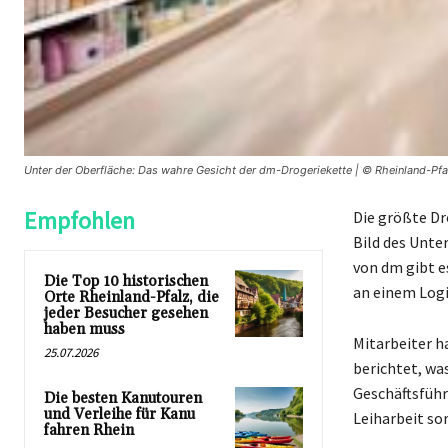
Unter der Oberfläche: Das wahre Gesicht der dm-Drogeriekette | © Rheinland-Pfal
Empfohlen
Die größte Dr
Bild des Unte
von dm gibt e
Die Top 10 historischen
an einem Logi
Orte Rheinland-Pfalz, die
jeder Besucher gesehen
haben muss
Mitarbeiter 
25.07.2026
berichtet, wa
Geschäftsführ
Die besten Kanutouren
und Verleihe für Kanu
Leiharbeit so
fahren Rhein