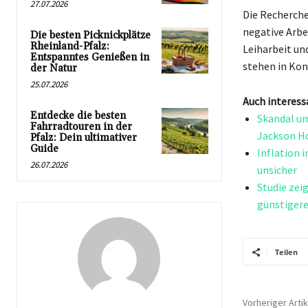
27.07.2026
Die Recherch
negative Arbe
Die besten Picknickplätze
Rheinland-Pfalz:
Leiharbeit un
Entspanntes Genießen in
stehen in Kon
der Natur
25.07.2026
Auch interess
Entdecke die besten
Skandal um
Fahrradtouren in der
Jackson H
Pfalz: Dein ultimativer
Guide
Inflation 
26.07.2026
unsicher
Studie zei
günstiger
Teilen
Vorheriger Artik