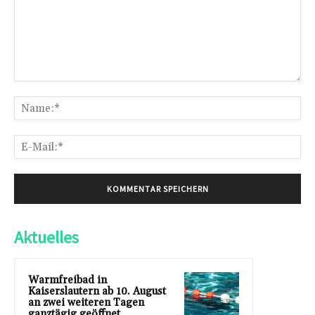
Kommentar:
Na
E-
Mai
Aktuelles
Warmfreibad in
Kaiserslautern ab 10. August
an zwei weiteren Tagen
ganztägig geöffnet